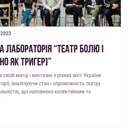
 2023
 ЛАБОРАТОРІЯ “ТЕАТР БОЛЮ І
О ЯК ТРИГЕР]”
сесій митці і мисткині з різних міст України
орії, аналізуючи стан і спроможність театру
еальністю, що наповнена колективним та
…