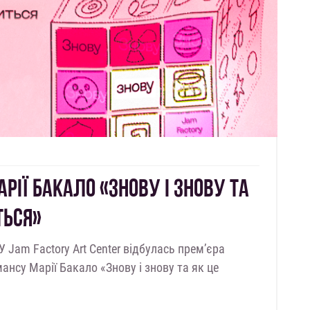
РІЇ БАКАЛО «ЗНОВУ І ЗНОВУ ТА
ТЬСЯ»
 У Jam Factory Art Center відбулась прем’єра
нсу Марії Бакало «Знову і знову та як це