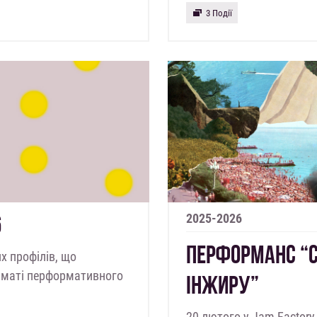
3 Події
2025-2026
6
ПЕРФОРМАНС “С
х профілів, що
орматі перформативного
ІНЖИРУ”
20 лютого у Jam Factory