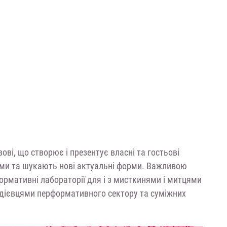
і, що створює і презентує власні та гостьові
ами та шукають нові актуальні форми. Важливою
ормативні лабораторії для і з мисткинями і митцями
і дієвцями перформативного сектору та суміжних