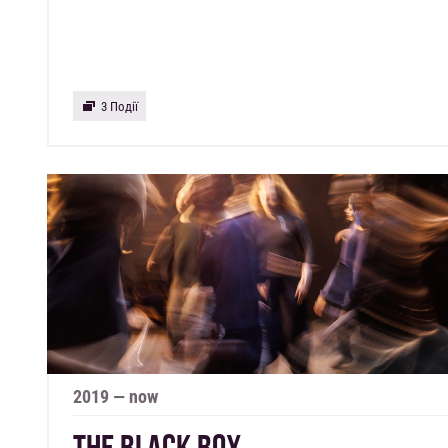
3 Події
2019 — now
THE BLACK BOX