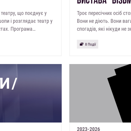
о театру, що поєднує у
Троє пересічних осіб сто
кшопи і розглядає театр у
Вони не діють. Вони ва
стах. Програма…
спогадів, які нікуди не
8 Події
2023-2026