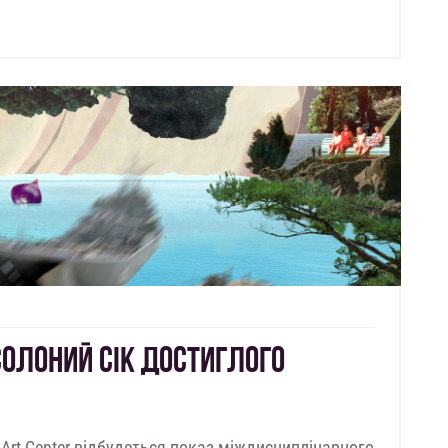
ОЛОНИЙ СІК ДОСТИГЛОГО
 Art Center відбудеться показ міждисциплінарного