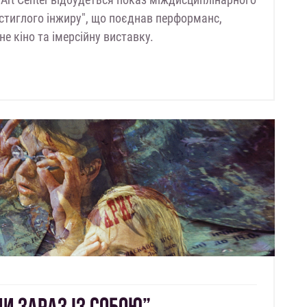
остиглого інжиру", що поєднав перформанс,
не кіно та імерсійну виставку.
И ЗАРАЗ ІЗ СОБОЮ”