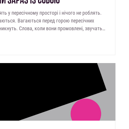
ять у пересічному просторі і нічого не роблять.
гаються. Вагаються перед горою пересічних
 зникнуть. Слова, коли вони промовлені, звучать…