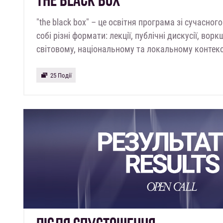
"the black box" – це освітня програма зі сучасног
собі різні формати: лекції, публічні дискусії, вор
світовому, національному та локальному контек
25 Події