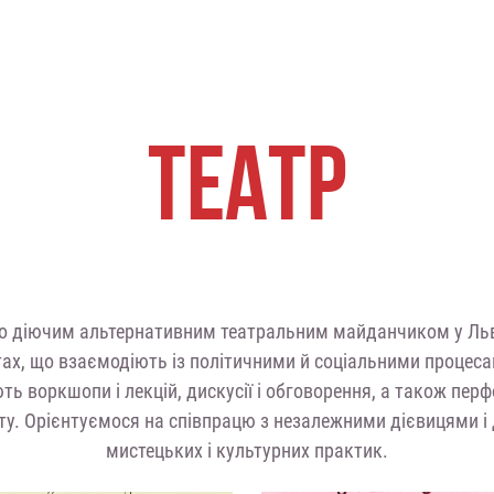
ТЕАТР
 діючим альтернативним театральним майданчиком у Львов
тах, що взаємодіють із політичними й соціальними процес
ь воркшопи і лекцій, дискусії і обговорення, а також перф
нту. Орієнтуємося на співпрацю з незалежними дієвицями 
мистецьких і культурних практик.