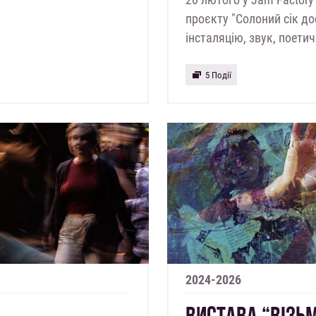
проєкту "Солоний сік д
інсталяцію, звук, поетич
5 Події
2024-2026
ВИСТАВА “ВІЗЬМ