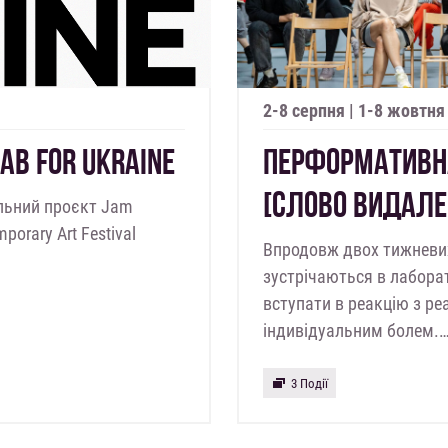
2-8 серпня | 1-8 жовтня
AB FOR UKRAINE
ПЕРФОРМАТИВНА
[СЛОВО ВИДАЛЕН
ільний проєкт Jam
porary Art Festival
Впродовж двох тижневих 
зустрічаються в лаборат
вступати в реакцію з р
індивідуальним болем.
3 Події