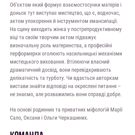
Об’єктом який формує взаємостосунки матерів і
доньок тут виступає мистецтво, що є, водночас,
актом упокорення й інструментом емансипації.
На сцену виходить жінка у пострепродуктивному
віці та своїм творчим актом підважує
визначальну роль материнства, а професійні
перформерки оголюють насильницькі механізми
мистецького виховання. Втілюючи власний
драматичний досвід, вони перевідкривають
делікатність та турботу. Чи вдається авторкам
вистави знайти відповіді на окреслені питання –
не знаємо, але розважились вони справді добре.
На основі родинних та приватних міфологій Марії
Сало, Оксани і Ольги Черкашиних.