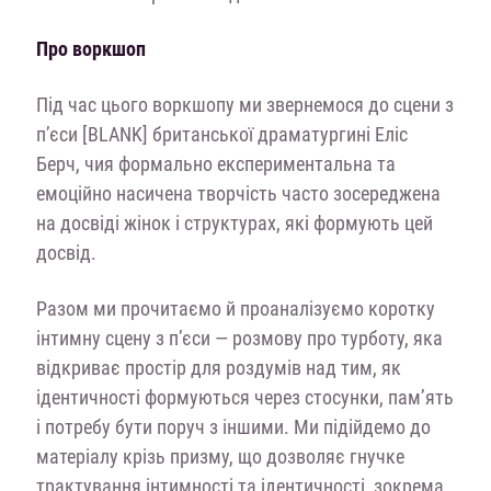
Про воркшоп
Під час цього воркшопу ми звернемося до сцени з
п’єси [BLANK] британської драматургині Еліс
Берч, чия формально експериментальна та
емоційно насичена творчість часто зосереджена
на досвіді жінок і структурах, які формують цей
досвід.
Разом ми прочитаємо й проаналізуємо коротку
інтимну сцену з п’єси — розмову про турботу, яка
відкриває простір для роздумів над тим, як
ідентичності формуються через стосунки, пам’ять
і потребу бути поруч з іншими. Ми підійдемо до
матеріалу крізь призму, що дозволяє гнучке
трактування інтимності та ідентичності, зокрема