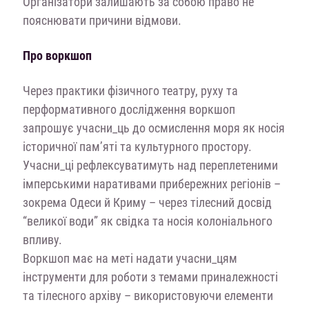
Організатори залишають за собою право не
пояснювати причини відмови.
Про воркшоп
Через практики фізичного театру, руху та
перформативного дослідження воркшоп
запрошує учасни_ць до осмислення моря як носія
історичної пам’яті та культурного простору.
Учасни_ці рефлексуватимуть над переплетеними
імперськими наративами прибережних регіонів –
зокрема Одеси й Криму – через тілесний досвід
“великої води” як свідка та носія колоніального
впливу.
Воркшоп має на меті надати учасни_цям
інструменти для роботи з темами приналежності
та тілесного архіву – використовуючи елементи