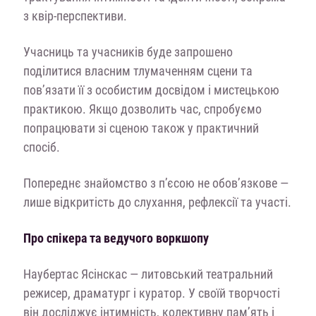
з квір-перспективи.
Учасниць та учасників буде запрошено
поділитися власним тлумаченням сцени та
пов’язати її з особистим досвідом і мистецькою
практикою. Якщо дозволить час, спробуємо
попрацювати зі сценою також у практичний
спосіб.
Попереднє знайомство з п’єсою не обов’язкове —
лише відкритість до слухання, рефлексії та участі.
Про спікера та ведучого воркшопу
Наубертас Ясінскас — литовський театральний
режисер, драматург і куратор. У своїй творчості
він досліджує інтимність, колективну пам’ять і