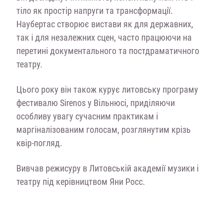
тіло як простір напруги та трансформації.
Наубертас створює вистави як для державних,
так і для незалежних сцен, часто працюючи на
перетині документального та постдраматичного
театру.
Цього року він також курує литовську програму
фестивалю Sirenos у Вільнюсі, приділяючи
особливу увагу сучасним практикам і
маргіналізованим голосам, розглянутим крізь
квір-погляд.
Вивчав режисуру в Литовській академії музики і
театру під керівництвом Яни Росс.