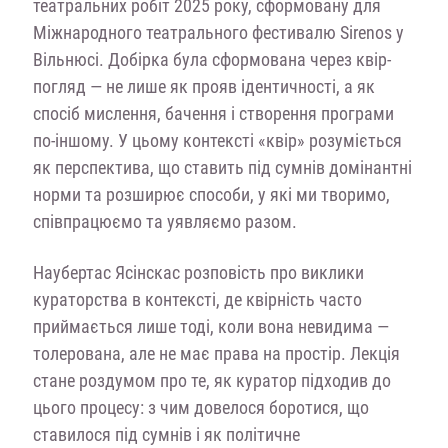
театральних робіт 2025 року, сформовану для
Міжнародного театрального фестивалю Sirenos у
Вільнюсі. Добірка була сформована через квір-
погляд — не лише як прояв ідентичності, а як
спосіб мислення, бачення і створення програми
по-іншому. У цьому контексті «квір» розуміється
як перспектива, що ставить під сумнів домінантні
норми та розширює способи, у які ми творимо,
співпрацюємо та уявляємо разом.
Наубертас Ясінскас розповість про виклики
кураторства в контексті, де квірність часто
приймається лише тоді, коли вона невидима —
толерована, але не має права на простір. Лекція
стане роздумом про те, як куратор підходив до
цього процесу: з чим довелося боротися, що
ставилося під сумнів і як політичне