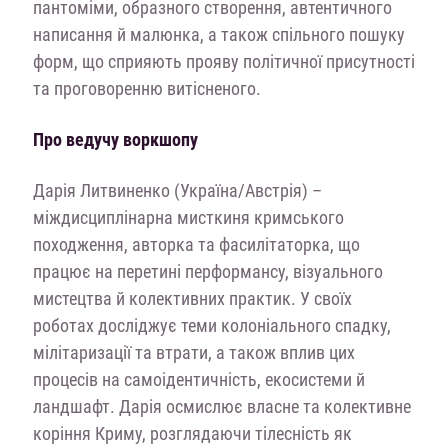
пантоміми, образного створення, автентичного
написання й малюнка, а також спільного пошуку
форм, що сприяють прояву політичної присутності
та проговоренню витісненого.
Про ведучу воркшопу
Дарія Литвиненко (Україна/Австрія) –
міждисциплінарна мисткиня кримського
походження, авторка та фасилітаторка, що
працює на перетині перформансу, візуального
мистецтва й колективних практик. У своїх
роботах досліджує теми колоніального спадку,
мілітаризації та втрати, а також вплив цих
процесів на самоідентичність, екосистеми й
ландшафт. Дарія осмислює власне та колективне
коріння Криму, розглядаючи тілесність як