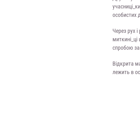
учасниці_ки
особистих 
Через рух і
миткині_ці
спробою заф
Відкрита м
лежить в ос