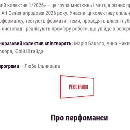
й колектив 1/2026» – це група мисткинь і митців різних п
 Art Center впродовж 2026 року. Учасни_ці колективу спіл
формансу, тестують формати і теми, проводять власні публі
 листопаді, реалізують прем’єру роботи, що увійде в репер
оразовий колектив співтворять:
Марія Бакало, Анна Ники
окора, Юрій Штайда
програми
– Люба Ільницька
РЕЄСТРАЦІЯ
Про перфоманси