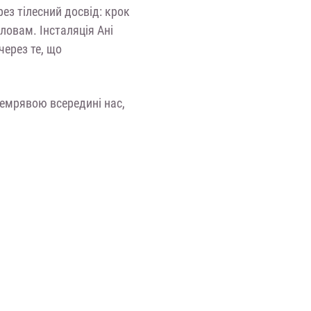
ез тілесний досвід: крок
ловам. Інсталяція Ані
через те, що
Темрявою всередині нас,