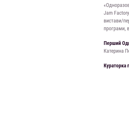
«Одноразови
Jam Factory
вистави/пер
програми, в
Перший Одн
Катерина П
Кураторка 