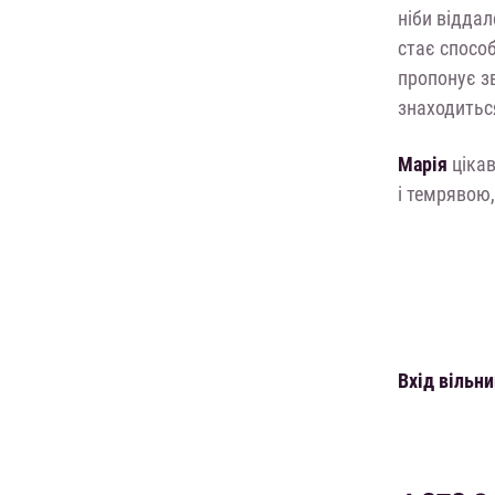
ніби віддал
стає способ
пропонує зв
знаходитьс
Марія
цікав
і темрявою,
Вхід вільн