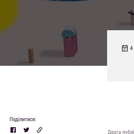
4
Поділитися:
Друга публі