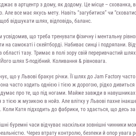
джає в артцентр з дому, як додому. Це місце – схованка, в
. Але все має якусь мету. Навіть “загубитися” чи “сховати
щоб відшукати шлях, відповідь, баланс.
 усвідомив, що треба тренувати фізичну і ментальну рівнов
ти на самокаті і скейтборді. Набиває синці і подряпани. Ві
в області тазу. Тримає в полі зору свій переривчастий шлях
Його шлях S-подібний. Коливання & рівновага.
чує, що у Львові бракує річки. Її шлях до Jam Factory част
она часто ходить однією і тією ж дорогою, рідко дивиться 
 думає про те, що під ногами. Майже завжди в навушниках 
з тією ж музикою в нойз. Але влітку у Львові пахне інакш
. Коли Катя підходить до фабрики, то здається, що десь за
ішні буремні часи відчуває наскільки зовнішні чинники м
реальністю. Через втрату контролю, безпеки й опор увага р