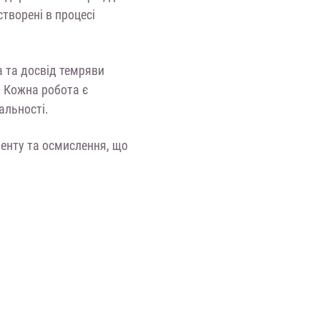
творені в процесі
а та досвід темряви
» Кожна робота є
альності.
енту та осмислення, що