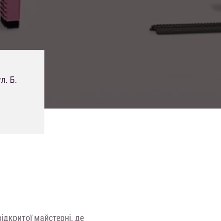
.
л. Б.
ідкритої майстерні, де