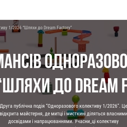
иву 1/2026 “Шляхи до Dream Factory”
МАНСІВ ОДНОРАЗОВО
“ШЛЯХИ ДО DREAM 
Друга публічна подія “Одноразового колективу 1/2026”. Ц
відкрита майстерня, де митці і мисткині діляться власним
досвідами і напрацюваннями.
Учасни_ці колективу