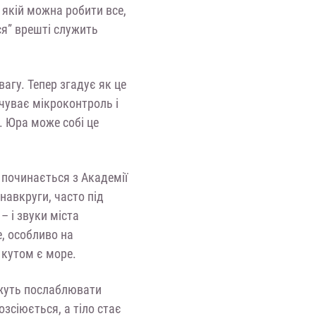
 якій можна робити все,
ся” врешті служить
агу. Тепер згадує як це
дчуває мікроконтроль і
. Юра може собі це
о починається з Академії
навкруги, часто під
– і звуки міста
е, особливо на
 кутом є море.
ожуть послаблювати
озсіюється, а тіло стає