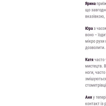
Ярина
приїж
що завгодно
вказівкою, 
Юра
з часом
воно – їзди
мікро рухи 
дозволити. 
Катя
часто 
мистецтв. В
ноги, часто
змішуються 
стометрівці
Аня
у тепер
контакт із 