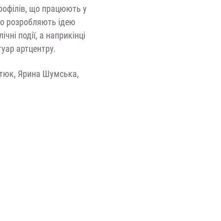
рофілів, що працюють у
ьно розробляють ідею
чні події, а наприкінці
туар артцентру.
тюк, Ярина Шумська,