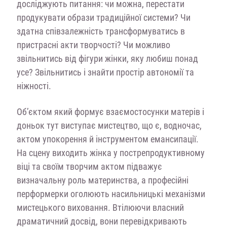
досліджують питання: чи можна, перестати
продукувати образи традиційної системи? Чи
здатна співзалежність трансформуватись в
пристрасні акти творчості? Чи можливо
звільнитись від фігури жінки, яку любиш понад
усе? Звільнитись і знайти простір автономії та
ніжності.
Об’єктом який формує взаємостосунки матерів і
доньок тут виступає мистецтво, що є, водночас,
актом упокорення й інструментом емансипації.
На сцену виходить жінка у пострепродуктивному
віці та своїм творчим актом підважує
визначальну роль материнства, а професійні
перформерки оголюють насильницькі механізми
мистецького виховання. Втілюючи власний
драматичний досвід, вони перевідкривають