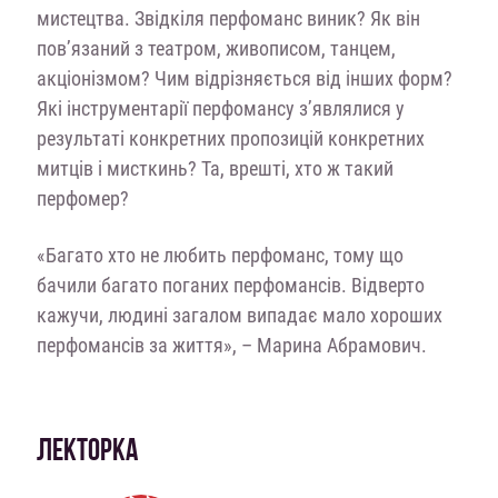
мистецтва.
Звідкіля перфоманс виник?
Як він
пов’язаний з
театром, живописом, танцем,
акціонізмом? Чим відрізняється від інших форм?
Які
інструментарії перфомансу з’являлися у
результаті конкретних пропозицій
конкретних
митців і
мисткинь? Та, врешті, хто ж такий
перфомер?
«Багато хто не любить перфоманс, тому що
бачили багато поганих перфомансів.
Відверто
кажучи,
людині загалом випадає мало хороших
перфомансів за життя», –
Марина Абрамович.
ЛЕКТОРКА