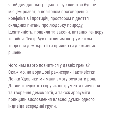
який для давньогрецького суспільства був не
місцем розваг, а полігоном проговорення
конфліктів і протиріч, простором підняття
складних питань про людську природу,
ідентичність, правила та закони, питання ґендеру
та війни. Театр був важливим інструментом
творення демократії та прийняття державних
рішень.
Чого нам варто повчитися у давніх греків?
Скажімо, на воркшопі режисерки і активістки
Лєнки Удовічки ми
мали змогу розкрити роль
Давньогрецького хору як інструмента
вивчення
та творення демократії,
а також зрозуміти
принципи висловлення власної думки одного
індивіда всередині групи.