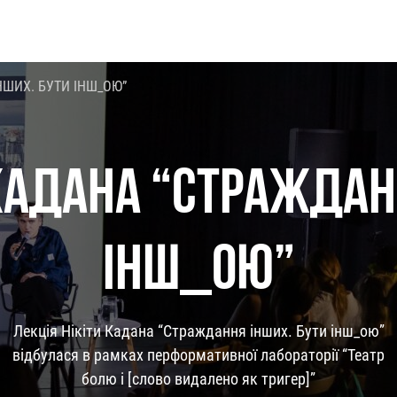
НШИХ. БУТИ ІНШ_ОЮ”
 КАДАНА “СТРАЖДАН
ІНШ_ОЮ”
Лекція Нікіти Кадана “Страждання інших. Бути інш_ою”
відбулася в рамках перформативної лабораторії “Театр
болю і [слово видалено як тригер]”