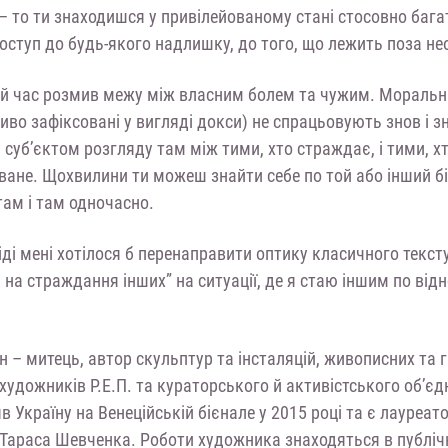
 то ти знаходишся у привілейованому стані стосовно багат
оступ до будь-якого надлишку, до того, що лежить поза не
ій час розмив межу між власним болем та чужим. Моральн
иво зафіксовані у вигляді докси) не спрацьовують знов і з
 суб’єктом розгляду там між тими, хто страждає, і тими, х
ване. Щохвилини ти можеш знайти себе по той або інший бі
там і там одночасно.
іді мені хотілося б перенаправити оптику класичного текс
 на страждання інших” на ситуації, де я стаю іншим по ві
н – митець, автор скульптур та інсталяцій, живописних та г
художників Р.Е.П. та кураторського й активістського об’є
 Україну на Венеційській бієнале у 2015 році та є лауреат
 Тараса Шевченка. Роботи художника знаходяться в публіч