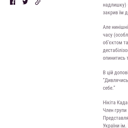
надлишку) –
закрив їм д
Але нинішн
часу (особл
об’єктом та
дестабілізо
опинитись 
В цій допов
“Дивлячись
себе.”
Нікіта Када
Член групи 
Представляв
України ім.