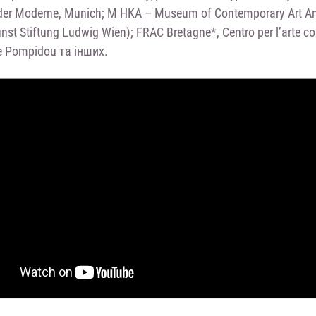
der Moderne, Munich; M HKA – Museum of Contemporary Art 
st Stiftung Ludwig Wien); FRAC Bretagne*, Centro per l’arte c
re Pompidou та інших.