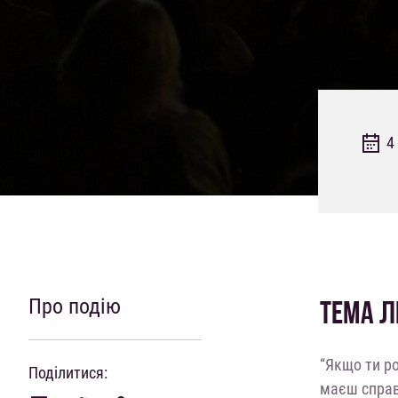
4
Про подію
ТЕМА Л
“Якщо ти ро
Поділитися:
маєш справ