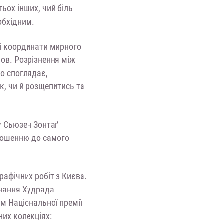
ьох інших, чий біль
обхідним.
і координати мирного
нов. Розрізнення між
то споглядає,
к, чи й розщепитись та
ту Сьюзен Зонтаґ
дношенню до самого
рафічних робіт з Києва.
днання Худрада.
ом Національної премії
них колекціях: