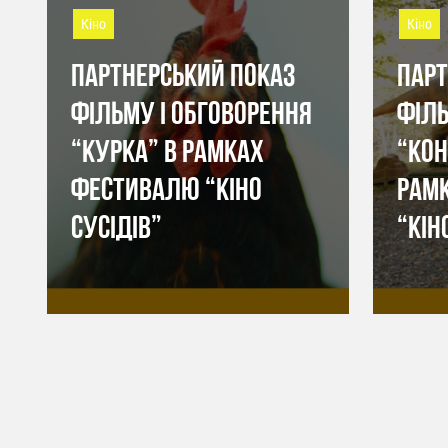
Кіно
Кіно
ПАРТНЕРСЬКИЙ ПОКАЗ
ПАРТ
ФІЛЬМУ І ОБГОВОРЕННЯ
ФІЛ
“КУРКА” В РАМКАХ
“КОН
ФЕСТИВАЛЮ “КІНО
РАМ
СУСІДІВ”
“КІН