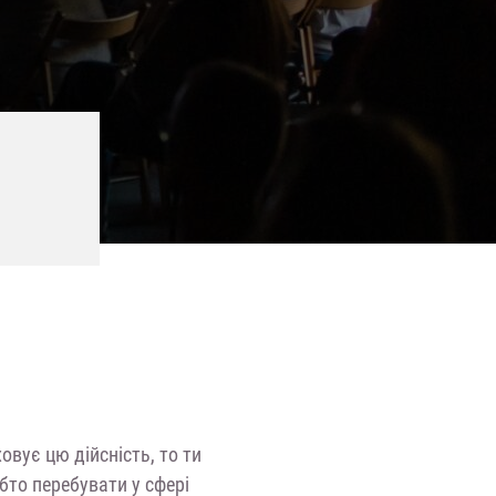
овує цю дійсність, то ти
то перебувати у сфері