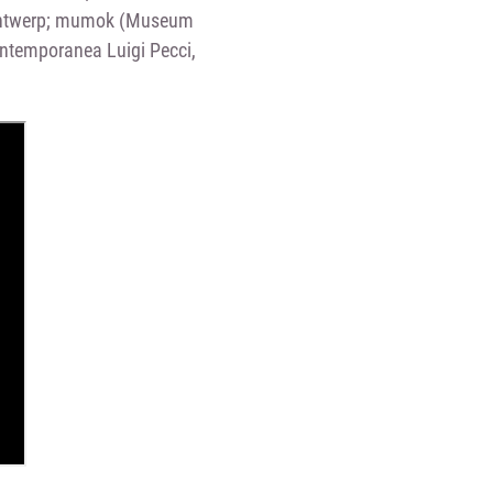
Antwerp; mumok (Museum
ontemporanea Luigi Pecci,