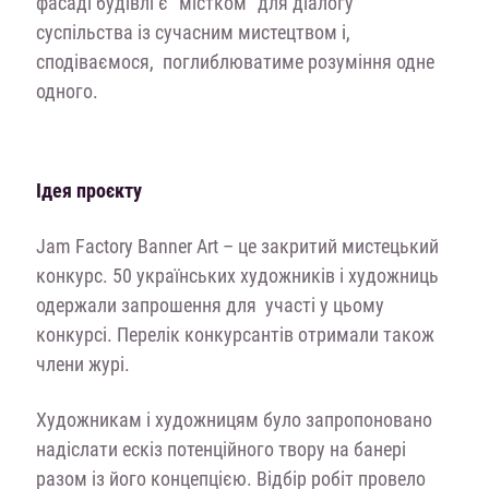
фасаді будівлі є “містком” для діалогу
суспільства із сучасним мистецтвом і,
сподіваємося, поглиблюватиме розуміння одне
одного.
Ідея проєкту
Jam Factory Banner Art
–
це закритий мистецький
конкурс. 50 українських художників і художниць
одержали запрошення для участі у цьому
конкурсі. Перелік конкурсантів отримали також
члени журі.
Художникам і художницям було запропоновано
надіслати ескіз потенційного твору на банері
разом із його концепцією. Відбір робіт провело