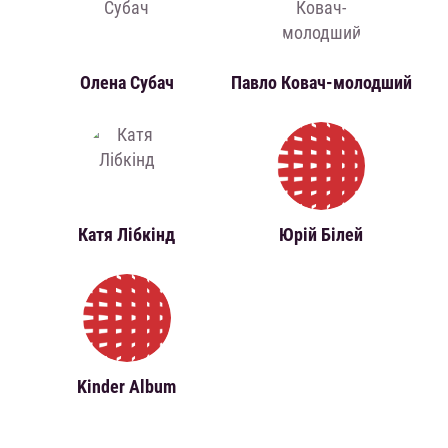
Олена Субач
Павло Ковач-молодший
Катя Лібкінд
Юрій Білей
Kinder Album