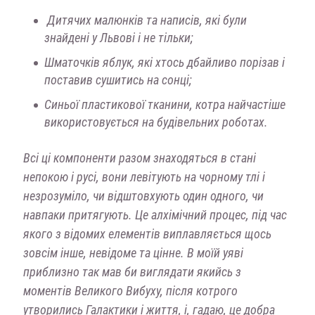
Дитячих малюнків та написів, які були
знайдені у Львові і не тільки;
Шматочків яблук, які хтось дбайливо порізав і
поставив сушитись на сонці;
Синьої пластикової тканини, котра найчастіше
використовується на будівельних роботах.
Всі ці компоненти разом знаходяться в стані
непокою і русі, вони левітують на чорному тлі і
незрозуміло, чи відштовхують один одного, чи
навпаки притягують. Це алхімічний процес, під час
якого з відомих елементів виплавляється щось
зовсім інше, невідоме та цінне. В моїй уяві
приблизно так мав би виглядати якийсь з
моментів Великого Вибуху, після котрого
утворились Галактики і життя, і, гадаю, це добра