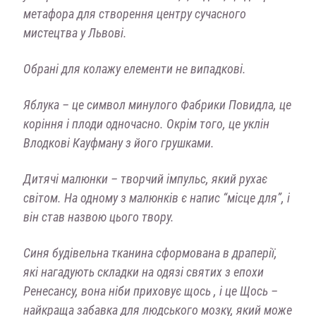
метафора для створення центру сучасного
мистецтва у Львові.
Обрані для колажу елементи не випадкові.
Яблука
–
це символ минулого Фабрики Повидла, це
коріння і плоди одночасно. Окрім того, це уклін
Влодкові Кауфману з його грушками.
Дитячі малюнки
–
творчий імпульс, який рухає
світом. На одному з малюнків є напис “місце для”, і
він став назвою цього твору.
Синя будівельна тканина сформована в драперії,
які нагадують складки на одязі святих з епохи
Ренесансу, вона ніби приховує щось , і це Щось
–
найкраща забавка для людського мозку, який може