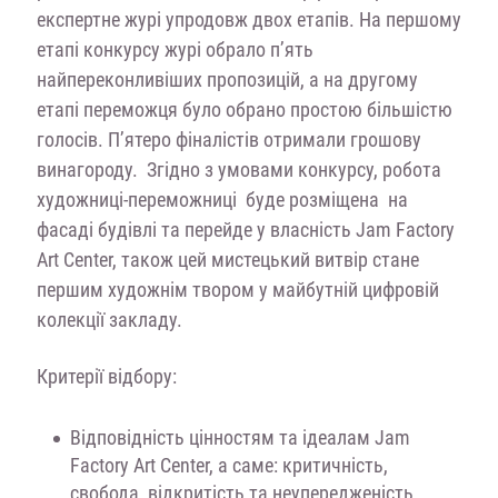
експертне журі упродовж двох етапів. На першому
етапі конкурсу журі обрало п’ять
найпереконливіших пропозицій, а на другому
етапі переможця було обрано простою більшістю
голосів. П’ятеро фіналістів отримали грошову
винагороду
. Згідно з умовами конкурсу, робота
художниці-переможниці буде розміщена на
фасаді будівлі та перейде у власність Jam Factory
Art Center, також цей мистецький витвір стане
першим художнім твором у майбутній цифровій
колекції закладу.
Критерії відбору:
Відповідність цінностям та ідеалам Jam
Factory Art Center, а саме: критичність,
свобода, відкритість та неупередженість