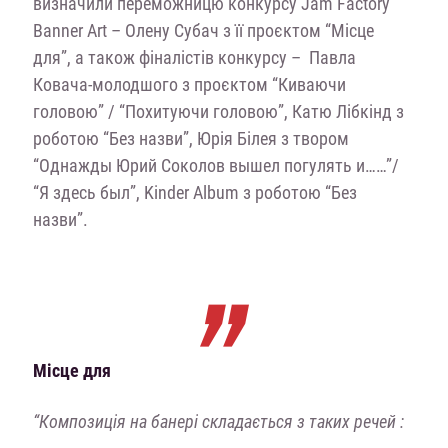
визначили переможницю конкурсу Jam Factory
Banner Art – Олену Субач з її проєктом “Місце
для”, а також фіналістів конкурсу – Павла
Ковача-молодшого з проєктом “Киваючи
головою” / “Похитуючи головою”, Катю Лібкінд з
роботою “Без назви”, Юрія Білея з твором
“Однажды Юрий Соколов вышел погулять и……”/
“Я здесь был”, Kinder Album з роботою “Без
назви”.
Місце для
“Композиція на банері складається з таких речей :