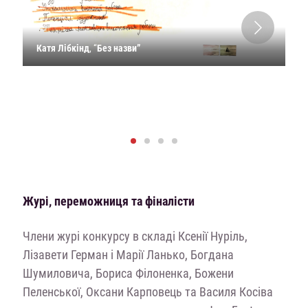
Катя Лібкінд
, “
Без назви”
Журі, переможниця та фіналісти
Члени журі конкурсу в складі Ксенії Нуріль,
Лізавети Герман і Марії Ланько, Богдана
Шумиловича, Бориса Філоненка, Божени
Пеленської, Оксани Карповець та Василя Косіва