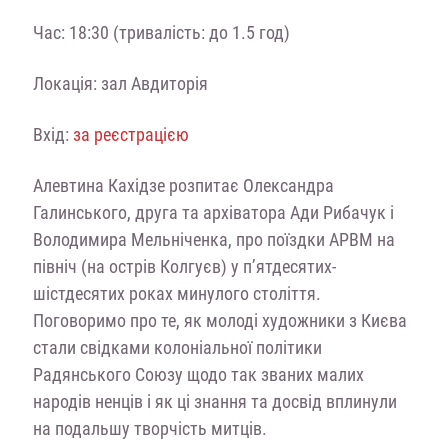
Час: 18:30 (тривалість: до 1.5 год)
Локація: зал Авдиторія
Вхід:
за реєстрацією
Алевтина Кахідзе розпитає Олександра
Галинського, друга та архіватора Ади Рибачук і
Володимира Мельніченка, про поїздки АРВМ на
північ (на острів Колгуєв) у п’ятдесятих-
шістдесятих роках минулого століття.
Поговоримо про те, як молоді художники з Києва
стали свідками колоніальної політики
Радянського Союзу щодо так званих малих
народів ненців і як ці знання та досвід вплинули
на подальшу творчість митців.