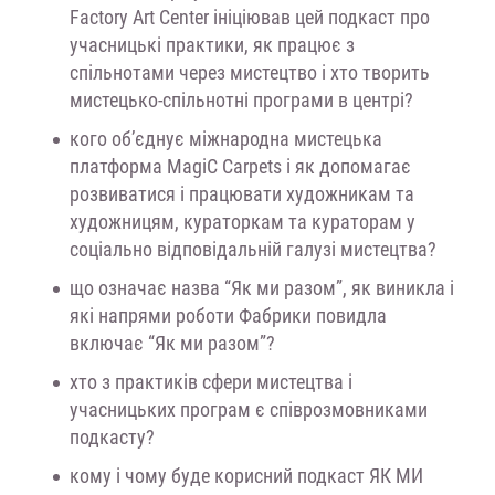
Factory Art Center ініціював цей подкаст про
учасницькі практики, як працює з
спільнотами через мистецтво і хто творить
мистецько-спільнотні програми в центрі?
кого об’єднує міжнародна мистецька
платформа MagiC Carpets і як допомагає
розвиватися і працювати художникам та
художницям, кураторкам та кураторам у
соціально відповідальній галузі мистецтва?
що означає назва “Як ми разом”, як виникла і
які напрями роботи Фабрики повидла
включає “Як ми разом”?
хто з практиків сфери мистецтва і
учасницьких програм є співрозмовниками
подкасту?
кому і чому буде корисний подкаст ЯК МИ