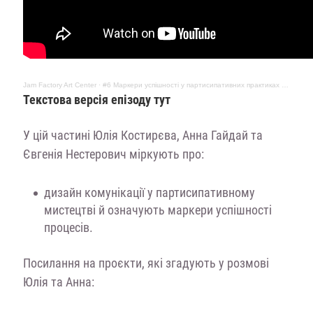
Jam Factory Art Center
·
#6 Маркери успішності у партисипативних практиках // Юлія Костерєва, Анна Гайдай, Євгенія Нестерович
Текстова версія епізоду тут
У цій частині Юлія Костирєва, Анна Гайдай та
Євгенія Нестерович міркують про:
дизайн комунікації у партисипативному
мистецтві й означують маркери успішності
процесів.
Посилання на проєкти, які згадують у розмові
Юлія та Анна: