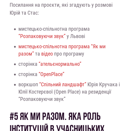
Посилання на проєкти, які згадують у розмові
Юрій та Стас:
мистецько-спільнотна програма
“Розпаковуючи звук”
у Львові
мистецько-спільнотна програма “Як ми
разом”
та
відео
про програму
сторінка
“ательєнормально”
сторінка
“OpenPlace”
воркшоп
“Спільний ландшафт”
Юрія Кручака і
Юлії Костерєвої (Open Place) на резиденції
“Розпаковуючи звук”
#5 ЯК МИ РАЗОМ. ЯКА РОЛЬ
ІНСТИТУЦІЙ В УЧАСНИЦЬКИХ