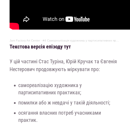
Jam Factory Art Center
·
#4 Самореалізація художника у партисипативних практиках // Ю.Кручак, С.Туріна, Є.Нестерович
Текстова версія епізоду тут
У цій частині Стас Туріна, Юрій Кручак та Євгенія
Нестерович продовжують міркувати про:
самореалізацію художника у
партисипативних практиках;
помилки або ж невдачі у такій діяльності;
осягання власних потреб учасниками
практик.