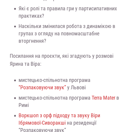
Які є ролі та правила гри у партисипативних
практиках?
Наскільки змінилася робота з динамікою в
групах з огляду на повномасштабне
вторгнення?
Посилання на проєкти, які згадують у розмові
Ярина та Віра:
мистецько-спільнотна програма
“Розпаковуючи звук”
у Львові
мистецько-спільнотна програма
Terra Mater
в
Римі
Воркшоп з орф підходу та звуку Віри
Ібрямової-Сиворакші
на резиденції
“Розпаковуючи звук”