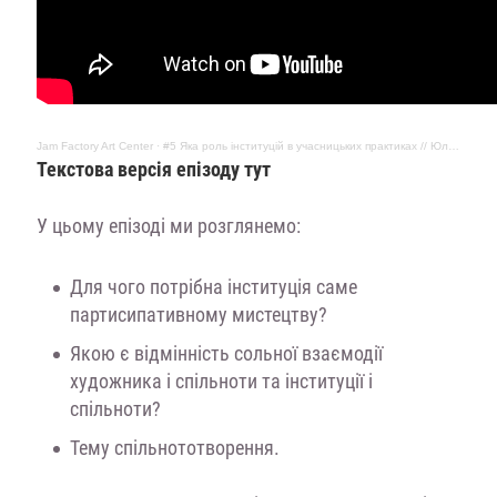
Jam Factory Art Center
·
#5 Яка роль інституцій в учасницьких практиках // Юлія Костерєва, Анна Гайдай, Євгенія Нестерович
Текстова версія епізоду тут
У цьому епізоді ми розглянемо:
Для чого потрібна інституція саме
партисипативному мистецтву?
Якою є відмінність сольної взаємодії
художника і спільноти та інституції і
спільноти?
Тему спільнототворення.