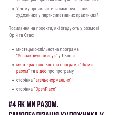
У чому проявляється самореалізація
художника у партисипативних практиках?
Посилання на проєкти, які згадують у розмові
Юрій та Стас:
мистецько-спільнотна програма
“Розпаковуючи звук”
у Львові
мистецько-спільнотна програма “Як ми
разом”
та
відео
про програму
сторінка
“ательєнормально”
сторінка
“OpenPlace”
#4 ЯК МИ РАЗОМ.