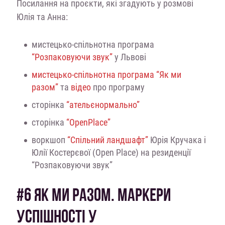
Посилання на проєкти, які згадують у розмові
Юлія та Анна:
мистецько-спільнотна програма
“Розпаковуючи звук”
у Львові
мистецько-спільнотна програма “Як ми
разом”
та
відео
про програму
сторінка
“ательєнормально”
сторінка
“OpenPlace”
воркшоп
“Спільний ландшафт”
Юрія Кручака і
Юлії Костерєвої (Open Place) на резиденції
“Розпаковуючи звук”
#6 ЯК МИ РАЗОМ. МАРКЕРИ
УСПІШНОСТІ У