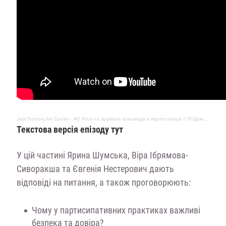
Jam Factory Art Center
·
#2 Ролі та правила взаємодії в партисипації // Я.Шумська, В.Ібрямова-Сиворакша та Є.Нестерович
Текстова версія епізоду тут
У цій частині Ярина Шумська, Віра Ібрямова-
Сиворакша та Євгенія Нестерович дають
відповіді на питання, а також проговорюють:
Чому у партисипативних практиках важливі
безпека та довіра?