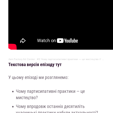
Jam Factory Art Center
·
#3 Чому партисипативні практики — це мистецтво // Юрій Кручак, Станіслав Туріна, Євгенія Нестерович
Текстова версія епізоду тут
У цьому епізоді ми розглянемо:
Чому партисипативні практики — це
мистецтво?
Чому впродовж останніх десятиліть
учасницькі практики набули актуальності?