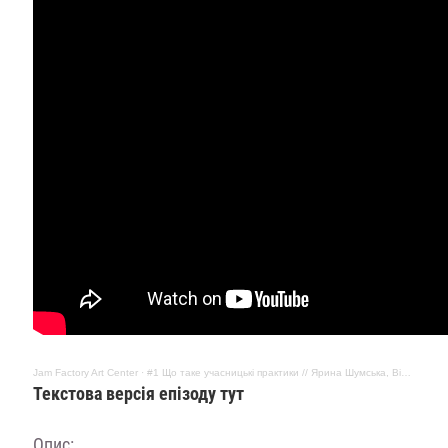
Jam Factory Art Center
·
#1 Що таке учасницькі практики // Ярина Шумська, Віра Ібрямова-Сиворакша та Євгенія Нестерович
Текстова версія епізоду тут
Опис: