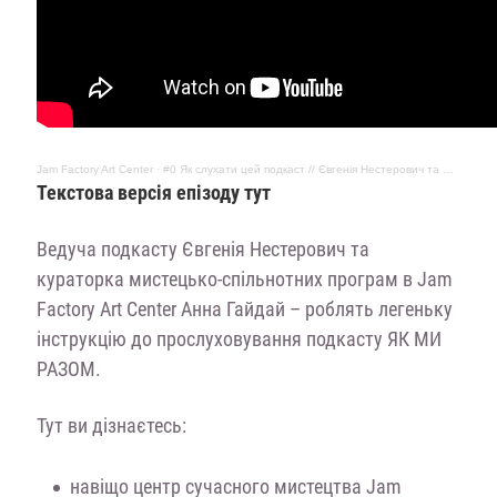
Jam Factory Art Center
·
#0 Як слухати цей подкаст // Євгенія Нестерович та Анна Гайдай
Текстова версія епізоду тут
Ведуча подкасту Євгенія Нестерович та
кураторка мистецько-спільнотних програм в Jam
Factory Art Center Анна Гайдай – роблять легеньку
інструкцію до прослуховування подкасту ЯК МИ
РАЗОМ.
Тут ви дізнаєтесь:
навіщо центр сучасного мистецтва Jam