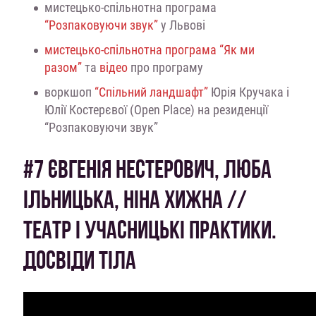
мистецько-спільнотна програма
“Розпаковуючи звук”
у Львові
мистецько-спільнотна програма “Як ми
разом”
та
відео
про програму
воркшоп
“Спільний ландшафт”
Юрія Кручака і
Юлії Костерєвої (Open Place) на резиденції
“Розпаковуючи звук”
#7 ЄВГЕНІЯ НЕСТЕРОВИЧ, ЛЮБА
ІЛЬНИЦЬКА, НІНА ХИЖНА //
ТЕАТР І УЧАСНИЦЬКІ ПРАКТИКИ.
ДОСВІДИ ТІЛА