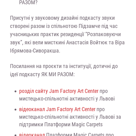
РАЗОМ?
Присутні у звуковому дизайні подкасту звуки
створені разом із спільнотою Підзамче під час
учасницьких практик резиденції “Розпаковуючи
звук”, які вели мисткині Анастасія Войтюк та Віра
Ібрямова-Сиворакша.
Посилання на проєкти та інституції, дотичні до
ідеї подкасту ЯК МИ РАЗОМ:
розділ сайту Jam Factory Art Center
про
мистецько-спільнотні активності у Львові
відеоканал Jam Factory Art Center
про
мистецько-спільнотні активності у Львові за
підтримки Платформи Magic Carpets
відеоканал
Платформи Magic Carpets про