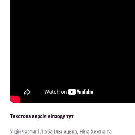
Текстова версія еіпзоду тут
У цій частині Люба Ільницька, Ніна Хижна та