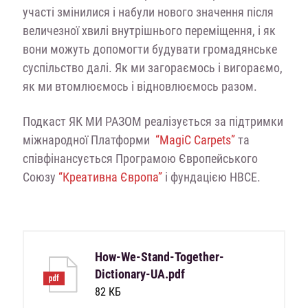
участі змінилися і набули нового значення після
величезної хвилі внутрішнього переміщення, і як
вони можуть допомогти будувати громадянське
суспільство далі. Як ми загораємось і вигораємо,
як ми втомлюємось і відновлюємось разом.
Подкаст ЯК МИ РАЗОМ реалізується за підтримки
міжнародної Платформи
“MagiC Carpets”
та
співфінансується Програмою Європейського
Союзу
“Креативна Європа”
і
фундацією HBCE.
How-We-Stand-Together-
Dictionary-UA.pdf
82 КБ