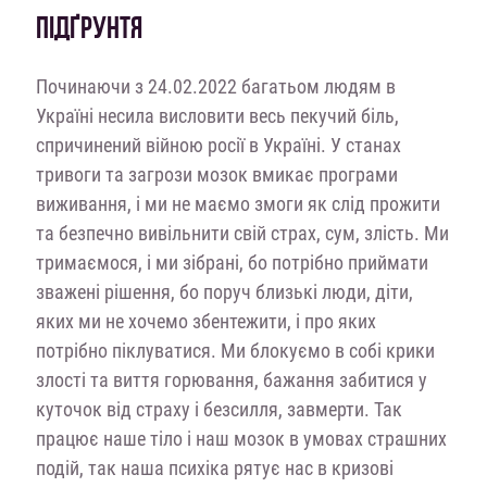
ПІДҐРУНТЯ
Починаючи з 24.02.2022 багатьом людям в
Україні несила висловити весь пекучий біль,
спричинений війною росії в Україні. У станах
тривоги та загрози мозок вмикає програми
виживання, і ми не маємо змоги як слід прожити
та безпечно вивільнити свій страх, сум, злість. Ми
тримаємося, і ми зібрані, бо потрібно приймати
зважені рішення, бо поруч близькі люди, діти,
яких ми не хочемо збентежити, і про яких
потрібно піклуватися. Ми блокуємо в собі крики
злості та виття горювання, бажання забитися у
куточок від страху і безсилля, завмерти. Так
працює наше тіло і наш мозок в умовах страшних
подій, так наша психіка рятує нас в кризові