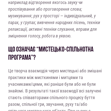
наприклад відтворення якогось звуку чи
проспівування або проговорення слова;
музикування
;
рух у просторі — індивідуальний, у
парах, у групах; вивчення народних пісень, техніки
релаксації, активні техніки слухання, вправи для
зміцнення голосу, робота в уявою.
ЩО ОЗНАЧАЄ “МИСТЕЦЬКО-СПІЛЬНОТНА
ПРОГРАМА”?
Це творча взаємодія через мистецькі або змішані
практики між мисткинями і митцями та
учасниками/цями, які раніше були або не були
знайомі. В результаті такої взаємодії всі залучені
стають співавторами спільного процесу буття
разом, спільної гри, звучання, руху та/або
спільного мистецького об’єкту. При цьому є