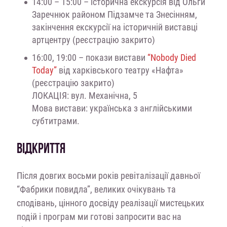
14:00 – 15:00 – історична екскурсія від Ольги
Заречнюк районом Підзамче та Знесінням,
закінчення екскурсії на історичній виставці
артцентру (реєстрацію закрито)
16:00, 19:00 – покази вистави
“Nobody Died
Today”
від харківського театру «Нафта»
(реєстрацію закрито)
ЛОКАЦІЯ: вул. Механічна, 5
Мова вистави: українська з англійськими
субтитрами.
ВІДКРИТТЯ
Після довгих восьми років ревіталізації давньої
“Фабрики повидла”, великих очікувань та
сподівань, цінного досвіду реалізації мистецьких
подій і програм ми готові запросити вас на