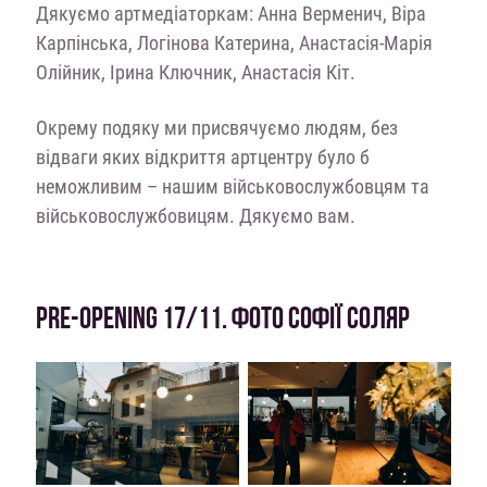
Дякуємо артмедіаторкам: Анна Верменич, Віра
Карпінська, Логінова Катерина, Анастасія-Марія
Олійник, Ірина Ключник, Анастасія Кіт.
Окрему подяку ми присвячуємо людям, без
відваги яких відкриття артцентру було б
неможливим – нашим військовослужбовцям та
військовослужбовицям. Дякуємо вам.
PRE-OPENING 17/11. ФОТО СОФІЇ СОЛЯР