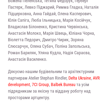
Божена Пеленська, Тетяна Федорук, Герберт
Пастерк, Левко Піджарий, Римма Гладка, Наталія
Підцерковна, Анна Гайдай, Олена Касперович,
Юлія Сапіга, Люба Ільницька, Марія Косійчук,
Владислав Білоненко, Кристина Червінська,
Анастасія Молоко, Марія Швець, Юліана Чорна,
Віолетта Педорич, Дмитро Чирик, Зоряна
Слюсарчук, Олена Субач, Поліна Запольська,
Роман Бариляк, Уляна Кудла, Надія Сараєва,
Анастасія Василенко.
Дякуємо нашим будівельним та архітектурним
партнерам Atelier Stephan Rindler,
Delta Ukraine
,
AVR
development
,
7CI Group
,
Balbek Bureau
та усім
підрядникам за якісну та віддану роботу над
просторами артцентру.