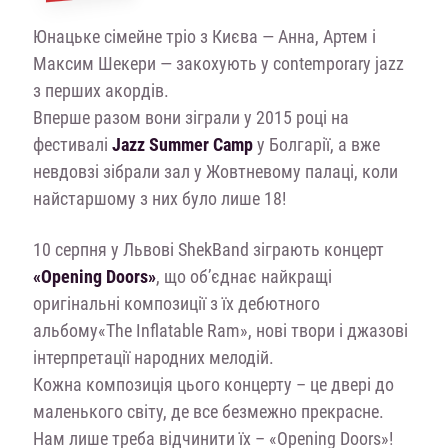
Юнацьке сімейне тріо з Києва — Анна, Артем і
Максим Шекери — закохують у contemporary jazz
з перших акордів.
Вперше разом вони зіграли у 2015 році на
фестивалі
Jazz Summer Camp
у Болгарії, а вже
невдовзі зібрали зал у Жовтневому палаці, коли
найстаршому з них було лише 18!
10 серпня у Львові ShekBand зіграють концерт
«Opening Doors»
, що об’єднає найкращі
оригінальні композиції з їх дебютного
альбому«The Inflatable Ram», нові твори і джазові
інтерпретації народних мелодій.
Кожна композиція цього концерту – це двері до
маленького світу, де все безмежно прекрасне.
Нам лише треба відчинити їх – «Opening Doors»!