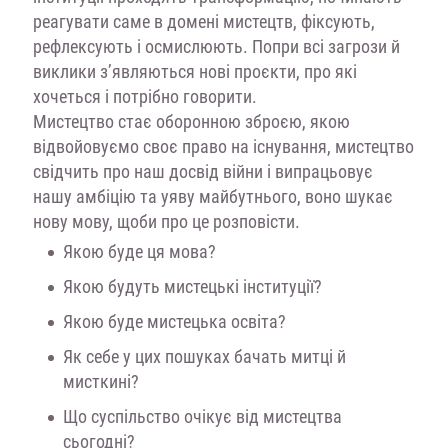
реагувати саме в домені мистецтв, фіксують,
рефлексують і осмислюють. Попри всі загрози й
виклики з’являються нові проєкти, про які
хочеться і потрібно говорити.
Мистецтво стає оборонною зброєю, якою
відвойовуємо своє право на існування, мистецтво
свідчить про наш досвід війни і випрацьовує
нашу амбіцію та уяву майбутнього, воно шукає
нову мову, щоби про це розповісти.
Якою буде ця мова?
Якою будуть мистецькі інституції?
Якою буде мистецька освіта?
Я
к себе у цих пошуках бачать митці й
мисткині?
Що суспільство очікує від мистецтва
сьогодні?