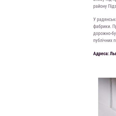
району Під
У радянськ
фабрики. П
дорожно-буд
публічних п
Адреса: Льв