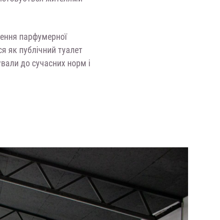
щення парфумерної
я як публічний туалет
вали до сучасних норм і