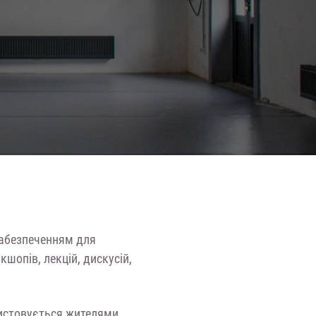
забезпеченням для
кшопів, лекцій, дискусій,
ристовується жителями