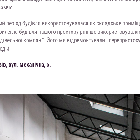
замче.
ий період будівля використовувалася як складське примі
рилегла будівля нашого простору раніше використовувалас
івельної компанії. Його ми відремонтували і перепристосу
одій
ів, вул. Механічна, 5.