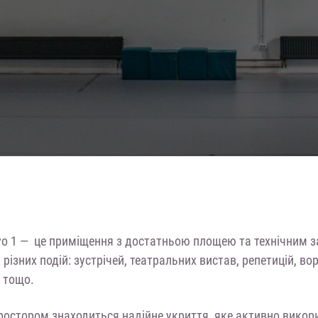
vo 1 — це приміщення з достатньою площею та технічним 
різних подій: зустрічей, театральних вистав, репетицій, вор
в тощо.
простором знаходиться надійне укриття, яке активно вико