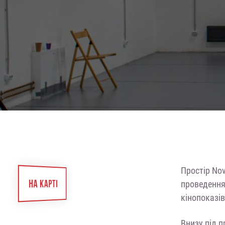
Простір No
НА КАРТІ
проведення 
кінопоказі
Внизу під 