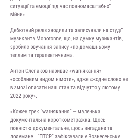
ситуації та емоції під час повномасштабної
війни».
Дебютний реліз зводили та записували на студії
музиканта Monotonne, що, на думку музикантів,
зробило звучання запису «по-домашньому
теплим та терапевтичним».
Антон Слєпаков називає «warнякання»
«особливим видом німоти», адже «жодне слово не
в змозі описати наш стан та відчуття у лютому
2022 року».
«Кожен трек “warнякання” — маленька
документальна короткометражка. Щось
повністю документальне, щось вигадане та
додумане… “ПТСР” зафіксували у Вознесенську,