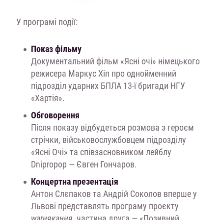
У програмі події:
Показ фільму
Документальний фільм «Ясні очі» німецького
режисера
Маркус Хіп
про однойменний
підрозділ ударних БПЛА 13-ї бригади НГУ
«Хартія».
Обговорення
Після показу відбудеться розмова з героєм
стрічки, військовослужбовцем підрозділу
«Ясні Очі» та співзасновником лейблу
Dnipropop —
Євген Гончаров
.
Концертна презентація
Антон Слєпаков
та
Андрій Соколов
вперше у
Львові представлять програму проєкту
warнякання
, частина друга — «Позивний