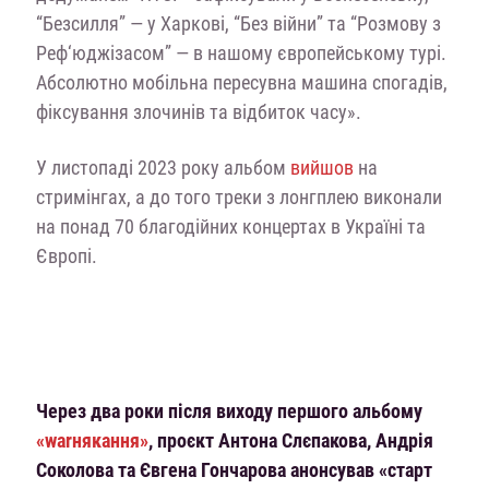
“Безсилля” — у Харкові, “Без війни” та “Розмову з
Реф‘юджізасом” — в нашому європейському турі.
Абсолютно мобільна пересувна машина спогадів,
фіксування злочинів та відбиток часу».
У листопаді 2023 року альбом
вийшов
на
стримінгах, a до того треки з лонгплею виконали
на понад 70 благодійних концертах в Україні та
Європі.
Через два роки після виходу першого альбому
«warнякання»
, проєкт Антона Слєпакова, Андрія
Соколова та Євгена Гончарова анонсував «старт