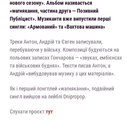
нового сезону». Альбом називається
«warнякання, частина друга — Позивний
Публіцист». Музиканти вже випустили перші
сингли: «Армований» та «Вахтова машина»
Треки Антон, Андрій та Євген записували,
перебуваючи у війську. Композиції будуються на
польових записах Гончарова — «звуках, ембієнсах
та військових буднях». Тексти писав Антон, a
Андрій «вибудовував музику з цих матеріалів».
Як і перший лонгплей «warнякання», подвійний
сингл вийшов на лейблі Dnipropop.
Слухати проєкт
тут