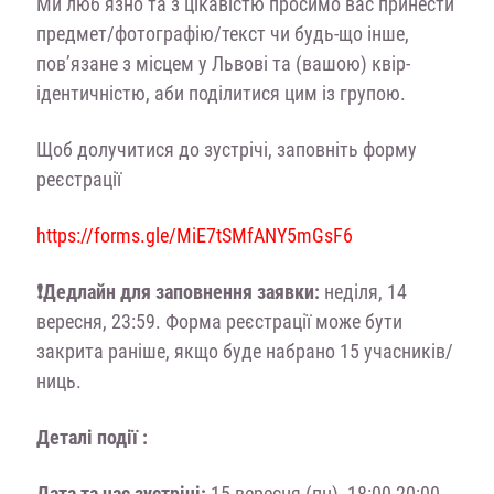
Ми люб’язно та з цікавістю просимо вас принести
предмет/фотографію/текст чи будь-що інше,
пов’язане з місцем у Львові та (вашою) квір-
ідентичністю, аби поділитися цим із групою.
Щоб долучитися до зустрічі, заповніть форму
реєстрації
https://forms.gle/MiE7tSMfANY5mGsF6
❗Дедлайн для заповнення заявки:
неділя, 14
вересня, 23:59. Форма реєстрації може бути
закрита раніше, якщо буде набрано 15 учасників/
ниць.
Деталі події :
Дата та час зустрічі:
15 вересня (пн), 18:00-20:00