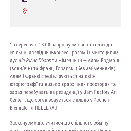
15 вересня о 18:00 запрошуємо всіх охочих до
спільної дослідницької сесії разом із мистецьким
дуо
die Blaue Distanz
з Німеччини — Адам Ердманн
(вони/він) та Франці Ґоралскі (без займенників).
Адам і Франзі спеціалізуються на квір-
історіографії та низькоієрархічних просторах та
зараз перебувать на резиденції у Jam Factory Art
Center,
, що організовується спільно з Pochen
Biennale та HELLERAU.
Заохочуємо долучитися до спільного обміну
думками про квірність та архітектуру у Львові.