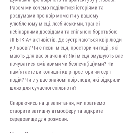
Разом ми хочемо поділитися історіями та
роздумами про квір-моменти у вашому
улюбленому місці
,
лесбійськими, транс і
небінарними досвідами та спільною боротьбою
ЛГБТКІА+ активістів. Де зустрічаються квір-люди
у Львові? Чи є певні місця, простори чи події, які
мають для вас значення? Які місця змушують вас
почуватися сміливими чи безпечн(іш)ими? Чи
пам’ятаєте ви колишні квір-простори чи серії
подій? Чи є у вас знайомі квір-люди, які відкрили
шлях для сучасної спільноти?
Спираючись на ці запитання, ми прагнемо
створити затишну атмосферу та відкрите
середовище для розмови.