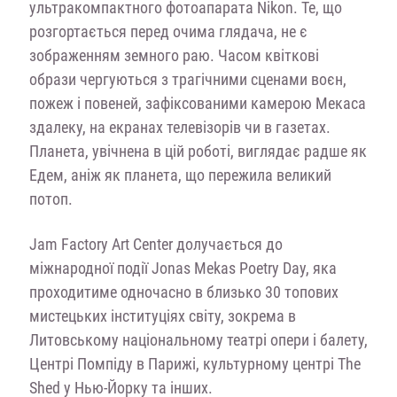
ультракомпактного фотоапарата Nikon. Те, що
розгортається перед очима глядача, не є
зображенням земного раю. Часом квіткові
образи чергуються з трагічними сценами воєн,
пожеж і повеней, зафіксованими камерою Мекаса
здалеку, на екранах телевізорів чи в газетах.
Планета, увічнена в цій роботі, виглядає радше як
Едем, аніж як планета, що пережила великий
потоп.
Jam Factory Art Center долучається до
міжнародної події Jonas Mekas Poetry Day, яка
проходитиме одночасно в близько 30 топових
мистецьких інституціях світу, зокрема в
Литовському національному театрі опери і балету,
Центрі Помпіду в Парижі, культурному центрі The
Shed у Нью-Йорку та інших.