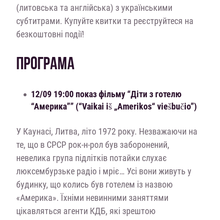
(литовська та англійська) з українськими
субтитрами. Купуйте квитки та реєструйтеся на
безкоштовні події!
ПРОГРАМА
12/09 19:00 показ фільму “Діти з готелю
“Америка”” (“Vaikai iš „Amerikos“ viešbučio”)
У Каунасі, Литва, літо 1972 року. Незважаючи на
те, що в СРСР рок-н-рол був заборонений,
невелика група підлітків потайки слухає
люксембурзьке радіо і мріє… Усі вони живуть у
будинку, що колись був готелем із назвою
«Америка». Їхніми невинними заняттями
цікавляться агенти КДБ, які зрештою